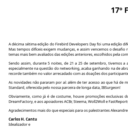
17º 
A décima sétima edição do Firebird Developers Day foi uma edição dife
Mas tempos difíceis exigem mudanças, e assim vencemos o desafio rea
temas mais bem avaliados das edições anteriores, escolhidos pela co
Sendo assim, durante 5 noites, de 21 a 25 de setembro, tivemos a
especialmente na questão do networking, acaba ganhando na de abran
recorde também no valor arrecadado com as doações dos participantes
As novidades não pararam por aí: além de ter acesso ao que há de m
Standard, oferecida pelo nossa parceira de longa data, IBSurgeon!
Obviamente, como já é de costume, houve promoções exclusivas dos
DreamFactory, e aos apoiadores ACBr, Steema, Woll2Woll e FastReport
Agradecimentos mais do que especiais para os palestrantes Alexandre
Carlos H. Cantu
Idealizador e