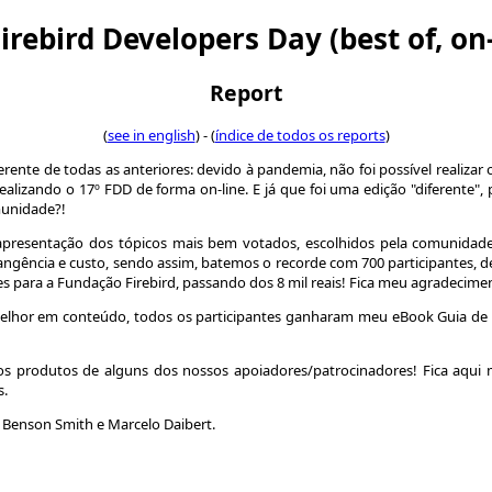
Firebird Developers Day (best of, on-
Report
(
see in english
) - (
índice de todos os reports
)
rente de todas as anteriores: devido à pandemia, não foi possível realiza
lizando o 17º FDD de forma on-line. E já que foi uma edição "diferente"
munidade?!
 apresentação dos tópicos mais bem votados, escolhidos pela comunida
gência e custo, sendo assim, batemos o recorde com 700 participantes, d
 para a Fundação Firebird, passando dos 8 mil reais! Fica meu agradecime
elhor em conteúdo, todos os participantes ganharam meu eBook Guia de Mi
 produtos de alguns dos nossos apoiadores/patrocinadores! Fica aqui 
s.
 Benson Smith e Marcelo Daibert.