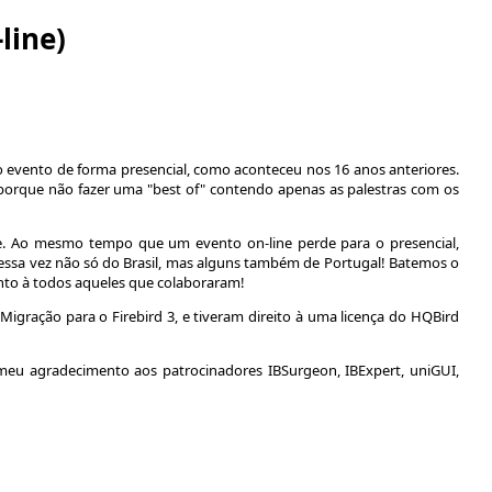
line)
r o evento de forma presencial, como aconteceu nos 16 anos anteriores.
, porque não fazer uma "best of" contendo apenas as palestras com os
de. Ao mesmo tempo que um evento on-line perde para o presencial,
essa vez não só do Brasil, mas alguns também de Portugal! Batemos o
nto à todos aqueles que colaboraram!
gração para o Firebird 3, e tiveram direito à uma licença do HQBird
meu agradecimento aos patrocinadores IBSurgeon, IBExpert, uniGUI,